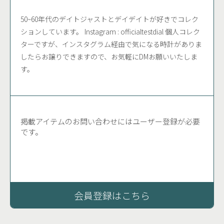
JAEGER-LECOULTRE
LONGINES
OMEGA
50~60年代のデイトジャストとデイデイトが好きでコレク
PANERAI
PATEK PHILIPPE
ROLEX
SEIKO
ションしています。 Instagram : officialtestdial 個人コレク
ターですが、インスタグラム経由で気になる時計がありま
SWATCH
TAGHEUER
TISSOT
ZENITH
したらお譲りできますので、お気軽にDMお願いいたしま
OTHER
す。
掲載アイテムのお問い合わせにはユーザー登録が必要
です。
会員登録はこちら