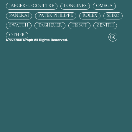
JAEGER-LECOULTRE
LONGINES
OMEGA
PANERAI
PATEK PHILIPPE
ROLEX
SEIKO
SWATCH
TAGHEUER
TISSOT
ZENITH
OTHER
Universal Graph All Rights Reserved.