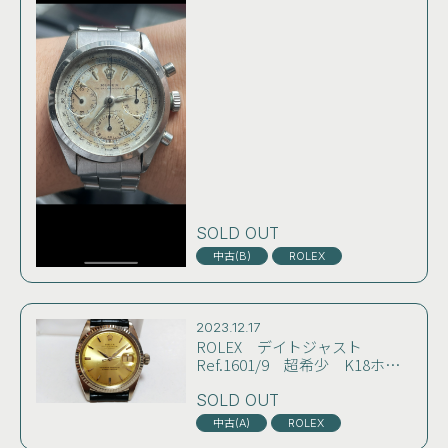
SOLD OUT
中古(B)
ROLEX
2023.12.17
ROLEX デイトジャスト
Ref.1601/9 超希少 K18ホワ
イトゴールド無垢 レモンイエ
ローダイヤル 23年10月OH
SOLD OUT
済 コンディション良好 雰囲
中古(A)
ROLEX
気良し