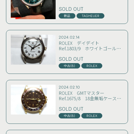
JAEGER-LECOULTRE
LONGINES
OMEGA
SOLD OUT
PANERAI
PATEK PHILIPPE
ROLEX
SEIKO
新品
TAGHEUER
SWATCH
TAGHEUER
TISSOT
ZENITH
OTHER
2024.02.14
ROLEX デイデイト
Ref.1803/9 ホワイトゴールド
無垢 ホワイトバックリー(ロー
マン)ダイヤル 70年製 コンデ
SOLD OUT
ィション良好 OH済み
中古(B)
ROLEX
2024.02.10
ROLEX GMTマスター
Ref.1675/8 18金無垢ケース
初期エナメルブラウンダイヤル
＋バトン針仕様 純正リベット
SOLD OUT
ブレス付き コンディション良
中古(B)
ROLEX
好