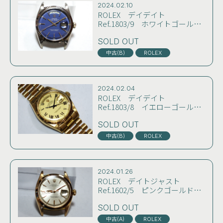
2024.02.10
ROLEX デイデイト
Ref.1803/9 ホワイトゴールド
無垢 オリジナルブルーダイヤ
ル 国内正規保証書とクロノメ
SOLD OUT
ーター証付き コンディション
中古(B)
ROLEX
良好
2024.02.04
ROLEX デイデイト
Ref.1803/8 イエローゴールド
無垢 シャンパンバックリー(ロ
ーマン)ダイヤル 71年製 当時
SOLD OUT
物純正スイス製ブレス付き
中古(B)
ROLEX
2024.01.26
ROLEX デイトジャスト
Ref.1602/5 ピンクゴールド無
垢 60年製 デイト窓に枠の付
いた最初期シルバーダイヤル
SOLD OUT
クサビインデックス コンディ
中古(A)
ROLEX