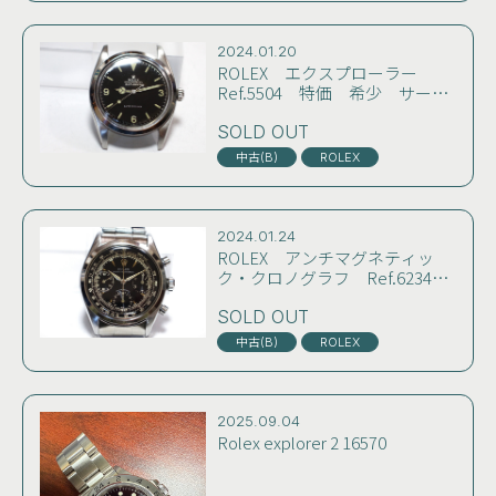
2024.01.20
ROLEX エクスプローラー
Ref.5504 特価 希少 サーク
ルミラーダイヤル 59年製 初期
バタフライローター コンディ
SOLD OUT
ション良好 雰囲気良し
中古(B)
ROLEX
2024.01.24
ROLEX アンチマグネティッ
ク・クロノグラフ Ref.6234
ブラックミラーダイヤル おそ
らく50~60年代前半製 コンデ
SOLD OUT
ィション極上 雰囲気良し
中古(B)
ROLEX
2025.09.04
Rolex explorer 2 16570