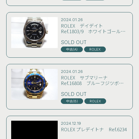
ション極上
2024.01.26
ROLEX デイデイト
Ref.1803/9 ホワイトゴールド
無垢 ブラックレッドアイダイ
ヤル 当時の純正スイス製プレ
SOLD OUT
ジデントブレスと保証書付き
中古(A)
ROLEX
73年製 技術公認店にてOH済
み
2024.01.26
ROLEX サブマリーナ
Ref.16808 ブルーフジツボダ
イヤル イエローゴールド無
垢 おそらく84～85年製 コン
SOLD OUT
ディション良好 雰囲気良し
中古(B)
ROLEX
2024.12.19
ROLEX プレデイトナ Ref.6234