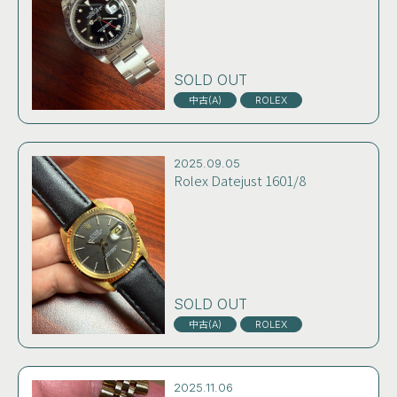
SOLD OUT
中古(A)
ROLEX
2025.09.05
Rolex Datejust 1601/8
SOLD OUT
中古(A)
ROLEX
2025.11.06