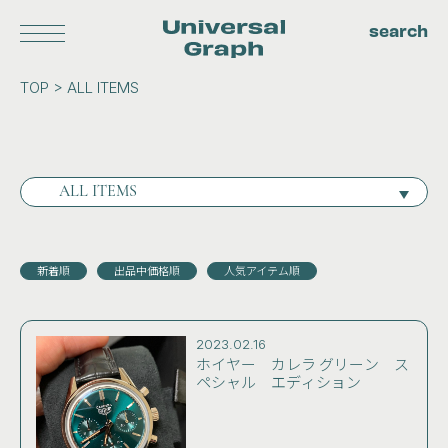
search
Universal
TOP > ALL ITEMS
Log in
Graph
About us
Privacy policy
Terms
Blog
Contact
ALL ITEMS
新着順
出品中価格順
人気アイテム順
AUDEMARS PIGUET
BREITLING
BULGARI
CARTIER
CASIO
CHOPARD
2023.02.16
FRANCK MULLER
CITIZEN
ホイヤー カレラ グリーン ス
ペシャル エディション
FREDERIQUE CONSTANT
HAMILTON
HERMES
HUBLOT
IWC