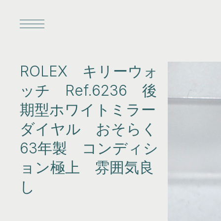
Log in
ROLEX キリーウォ
About us
Privacy policy
Terms
Blog
ッチ Ref.6236 後
期型ホワイトミラー
ALL ITEMS
ダイヤル おそらく
63年製 コンディシ
AUDEMARS PIGUET
BREITLING
ョン極上 雰囲気良
し
FRANCK MULLER
CITIZEN
IWC
JAEGER-LECOULTRE