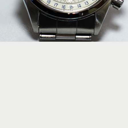
R
TISSOT
ZENITH
OTHER