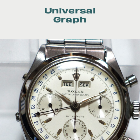
Universal
Graph
Contact
BULGARI
CARTIER
CASIO
FREDERIQUE CONSTANT
HAMILTON
LONGINES
OMEGA
PANERAI