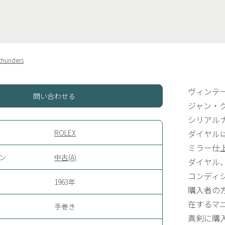
thunders
ヴィンテ
問い合わせる
ジャン・
シリアル
ROLEX
ダイヤル
ミラー仕
ン
中古(A)
ダイヤル
コンディ
1963年
購入者の
在するマ
手巻き
真剣に購