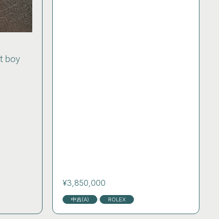
at boy
¥3,850,000
中古(A)
ROLEX