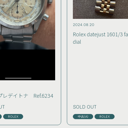
2024.08.20
Rolex datejust 1601/3 f
dial
 プレデイトナ Ref.6234
UT
SOLD OUT
ROLEX
中古(A)
ROLEX