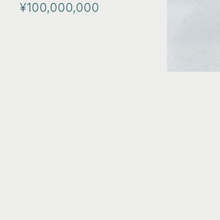
¥100,000,000
SEIKO
SWATCH
TAGHEUE