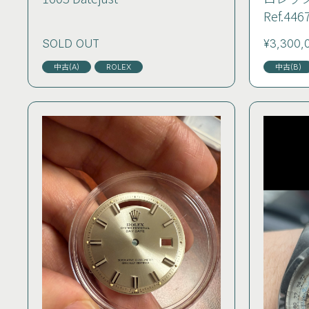
Ref.
SOLD OUT
¥3,300,
中古(A)
ROLEX
中古(B)