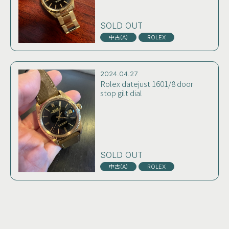
SOLD OUT
中古(A)
ROLEX
2024.04.27
Rolex datejust 1601/8 door
stop gilt dial
SOLD OUT
中古(A)
ROLEX