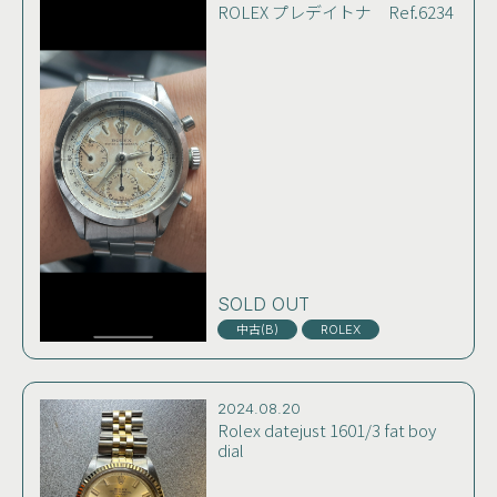
ROLEX プレデイトナ Ref.6234
SOLD OUT
中古(B)
ROLEX
2024.08.20
Rolex datejust 1601/3 fat boy
dial