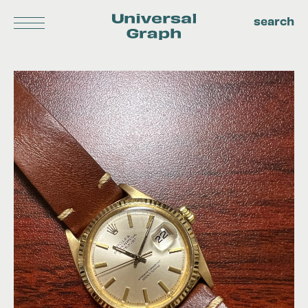
search
Universal
Log in
Graph
About us
Privacy policy
Terms
Blog
Contact
ALL ITEMS
AUDEMARS PIGUET
BREITLING
BULGARI
CARTIER
CASIO
CHOPARD
FRANCK MULLER
CITIZEN
FREDERIQUE CONSTANT
HAMILTON
HERMES
HUBLOT
IWC