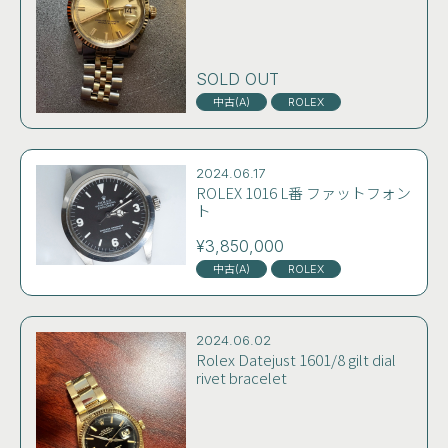
SOLD OUT
中古(A)
ROLEX
2024.06.17
ROLEX 1016 L番 ファットフォン
ト
¥3,850,000
中古(A)
ROLEX
2024.06.02
Rolex Datejust 1601/8 gilt dial
rivet bracelet