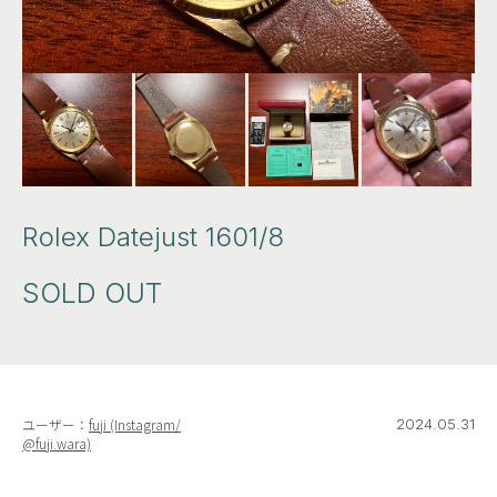
JAEGER-LECOULTRE
LONGINES
OMEGA
PANERAI
PATEK PHILIPPE
ROLEX
SEIKO
SWATCH
TAGHEUER
TISSOT
ZENITH
OTHER
Rolex Datejust 1601/8
SOLD OUT
ユーザー：
fuji (Instagram/
2024.05.31
@fuji.wara)