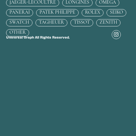
JAEGER-LECOULTRE
LONGINES
OMEGA
PANERAI
PATEK PHILIPPE
ROLEX
SEIKO
SWATCH
TAGHEUER
TISSOT
ZENITH
OTHER
Universal Graph All Rights Reserved.