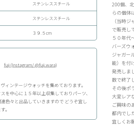
ステンレススチール
200個、
らの個体
ステンレススチール
（当時ジ
で販売し
３９.５cm
５０年代
バーズウ
ジャガー
能）を付
fuji (Instagram/ @fuji.wara)
発売しま
数で終了
、ヴィンテージウォッチを集めております。
その後ポ
クスを中心に１５年以上収集しておりパーツ、
大変レア
関連色々と出品していきますので どうぞ宜し
ご興味の
ます。
都内でし
宜しくお