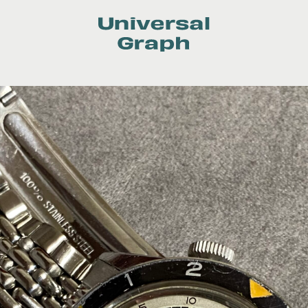
Universal
Graph
Contact
BULGARI
CARTIER
CASIO
FREDERIQUE CONSTANT
HAMILTON
LONGINES
OMEGA
PANERAI