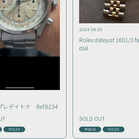
2024.08.20
Rolex datejust 1601/3 f
dial
 プレデイトナ Ref.6234
UT
SOLD OUT
ROLEX
中古(A)
ROLEX