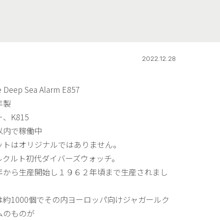
2022.12.28
e Deep Sea Alarm E857
年製
、K815
以内で稼働中
ットはオリジナルではありません。
ルクルト初代ダイバーズウォッチ。
年から生産開始し１９６２年頃まで生産されまし
は約1000個でその内ヨーロッパ向けジャガールク
ムのものが