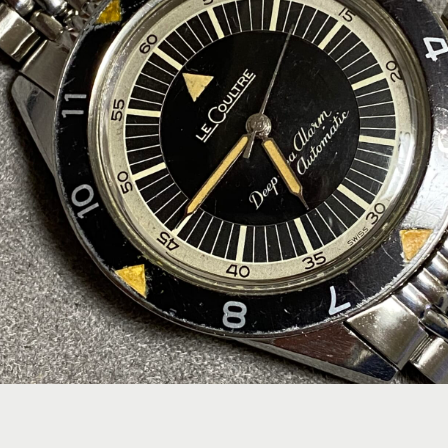
R
TISSOT
ZENITH
OTHER