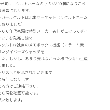
北米向けルクルトネームのものが800個になりこち
は後者になります。
ャガールクルトは北米マーケットはルクルトネーム
ておりました）
〜６０年代初頭は時計メーカー各社がこぞってダイ
ォッチを発売し始め
ルクルトは独自のメモボックス機能（アラーム機
けたダイバーズウォッチを
した。しかし、あまり売れなかった様で少ない生産
しました。
ラリスへと継承されていきます。
な時計になります。
ある方はご連絡下さい。
たら現物確認可能です。
願い致します。