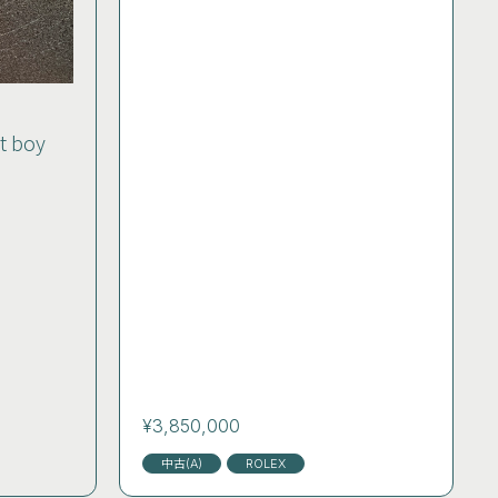
at boy
¥3,850,000
中古(A)
ROLEX