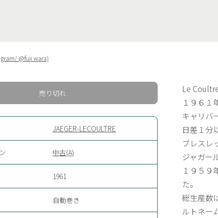
tagram/ @fuji.wara)
Le Coultr
売り切れ
１９６１
キャリバー
JAEGER-LECOULTRE
日差１分
ブレスレ
ン
中古(A)
ジャガー
１９５９
1961
た。
総生産数
自動巻き
ルトネー