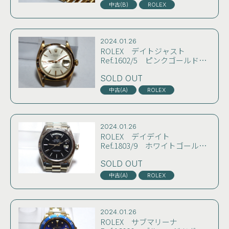
物純正スイス製ブレス付き
中古(B)
ROLEX
2024.01.26
ROLEX デイトジャスト
Ref.1602/5 ピンクゴールド無
垢 60年製 デイト窓に枠の付
いた最初期シルバーダイヤル
SOLD OUT
クサビインデックス コンディ
中古(A)
ROLEX
ション極上
2024.01.26
ROLEX デイデイト
Ref.1803/9 ホワイトゴールド
無垢 ブラックレッドアイダイ
ヤル 当時の純正スイス製プレ
SOLD OUT
ジデントブレスと保証書付き
中古(A)
ROLEX
73年製 技術公認店にてOH済
み
2024.01.26
ROLEX サブマリーナ