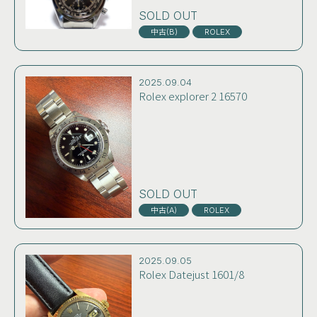
ブラックミラーダイヤル おそ
らく50~60年代前半製 コンデ
SOLD OUT
ィション極上 雰囲気良し
中古(B)
ROLEX
2025.09.04
Rolex explorer 2 16570
SOLD OUT
中古(A)
ROLEX
2025.09.05
Rolex Datejust 1601/8