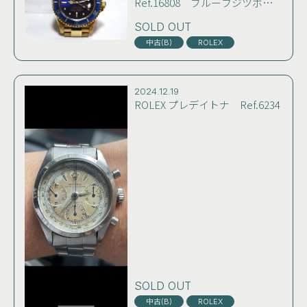
Ref.16808 ブルーフジツボダ
イヤル イエローゴールド無
垢 おそらく84～85年製 コン
SOLD OUT
ディション良好 雰囲気良し
中古(B)
ROLEX
2024.12.19
ROLEX プレデイトナ Ref.6234
SOLD OUT
中古(B)
ROLEX