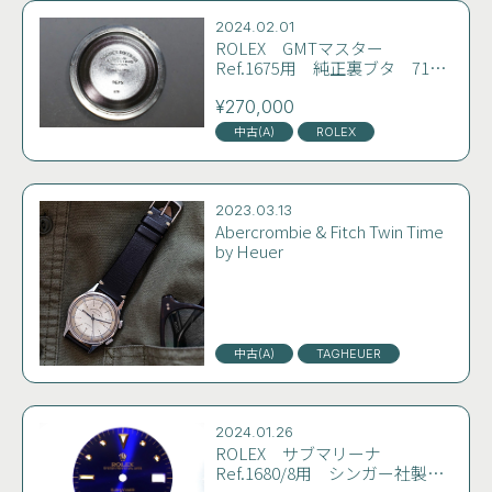
JAEGER-LECOULTRE
LONGINES
OMEGA
2024.02.01
PANERAI
PATEK PHILIPPE
ROLEX
SEIKO
ROLEX GMTマスター
Ref.1675用 純正裏ブタ 71年
SWATCH
TAGHEUER
TISSOT
ZENITH
2期製 特価 希少 入手困
難 コンディション良好 業者
¥270,000
OTHER
もしくはマニア向け
中古(A)
ROLEX
2023.03.13
Abercrombie & Fitch Twin Time
by Heuer
中古(A)
TAGHEUER
2024.01.26
ROLEX サブマリーナ
Ref.1680/8用 シンガー社製