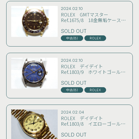
2024.02.10
ROLEX GMTマスター
Ref.1675/8 18金無垢ケース
初期エナメルブラウンダイヤル
＋バトン針仕様 純正リベット
SOLD OUT
ブレス付き コンディション良
中古(B)
ROLEX
好
2024.02.10
ROLEX デイデイト
Ref.1803/9 ホワイトゴールド
無垢 オリジナルブルーダイヤ
ル 国内正規保証書とクロノメ
SOLD OUT
ーター証付き コンディション
中古(B)
ROLEX
良好
2024.02.04
ROLEX デイデイト
Ref.1803/8 イエローゴールド
無垢 シャンパンバックリー(ロ
ーマン)ダイヤル 71年製 当時
SOLD OUT