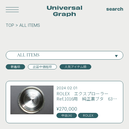
search
Universal
TOP > ALL ITEMS
Log in
Graph
About us
Privacy policy
Terms
Blog
Contact
ALL ITEMS
新着順
出品中価格順
人気アイテム順
AUDEMARS PIGUET
BREITLING
BULGARI
2024.02.01
CARTIER
CASIO
CHOPARD
ROLEX エクスプローラー
Ref.1016用 純正裏ブタ 63年
FRANCK MULLER
CITIZEN
2期製 特価 希少 入手困
難 コンディション良好 業者
¥270,000
FREDERIQUE CONSTANT
HAMILTON
もしくはマニア向け
中古(A)
ROLEX
HERMES
HUBLOT
IWC