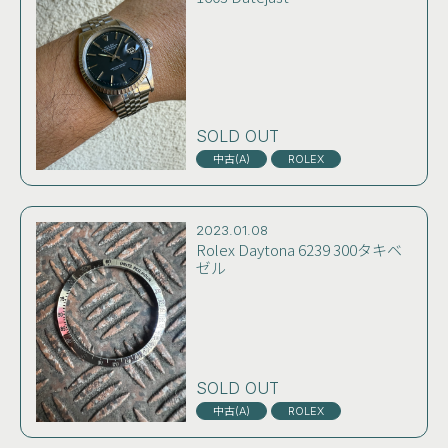
SOLD OUT
中古(A)
ROLEX
2023.01.08
Rolex Daytona 6239 300タキベ
ゼル
SOLD OUT
中古(A)
ROLEX