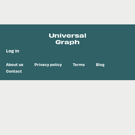
Log in
About us
Privacy policy
Terms
Blog
Contact
ALL ITEMS
AUDEMARS PIGUET
BREITLING
BULGARI
CARTIER
CASIO
CHOPARD
FRANCK MULLER
CITIZEN