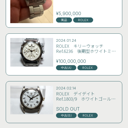
¥5,900,000
美品
ROLEX
2024.01.24
ROLEX キリーウォッチ
Ref.6236 後期型ホワイトミラ
ーダイヤル おそらく63年製
コンディション極上 雰囲気良
¥100,000,000
し
中古(A)
ROLEX
2024.02.14
ROLEX デイデイト
Ref.1803/9 ホワイトゴールド
無垢 ホワイトバックリー(ロー
マン)ダイヤル 70年製 コンデ
SOLD OUT
ィション良好 OH済み
中古(B)
ROLEX