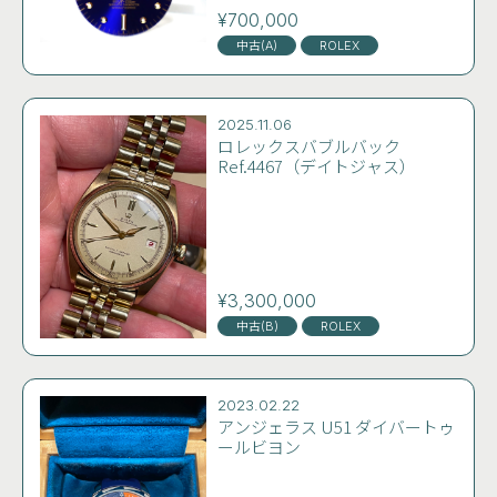
ブルーフジツボダイヤル・3
針・ベゼルセット コンディシ
¥700,000
ョン良好
中古(A)
ROLEX
2025.11.06
ロレックスバブルバック
Ref.4467（デイトジャス）
¥3,300,000
中古(B)
ROLEX
2023.02.22
アンジェラス U51 ダイバートゥ
ールビヨン