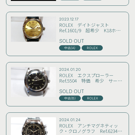
2023.12.17
ROLEX デイトジャスト
Ref.1601/9 超希少 K18ホワ
イトゴールド無垢 レモンイエ
ローダイヤル 23年10月OH
SOLD OUT
済 コンディション良好 雰囲
中古(A)
ROLEX
気良し
2024.01.20
ROLEX エクスプローラー
Ref.5504 特価 希少 サーク
ルミラーダイヤル 59年製 初期
バタフライローター コンディ
SOLD OUT
ション良好 雰囲気良し
中古(B)
ROLEX
2024.01.24
ROLEX アンチマグネティッ
ク・クロノグラフ Ref.6234